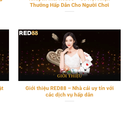
Thưởng Hấp Dẫn Cho Người Chơi
ật
Giới thiệu RED88 – Nhà cái uy tín với
các dịch vụ hấp dẫn