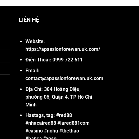
LIÊN HỆ
Website:
https://apassionforewan.uk.com/
Điện Thoại: 0999 722 611
Email:
contact@apassionforewan.uk.com
Địa Chỉ:
384 Hoàng Diệu,
phường 06, Quận 4, TP Hồ Chí
Minh
Hastags, tag:
#red88
#nhacaired88 #lared881com
#casino #nohu #thethao
#banca #xoso