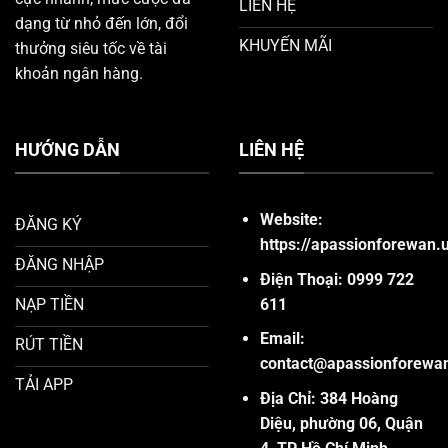
LIÊN HỆ
dạng từ nhỏ đến lớn, đổi
KHUYẾN MÃI
thưởng siêu tốc về tài
khoản ngân hàng.
HƯỚNG DẪN
LIÊN HỆ
Website:
ĐĂNG KÝ
https://apassionforewan.
ĐĂNG NHẬP
Điện Thoại: 0999 722
611
NẠP TIỀN
Email:
RÚT TIỀN
contact@apassionforewa
TẢI APP
Địa Chỉ:
384 Hoàng
Diệu, phường 06, Quận