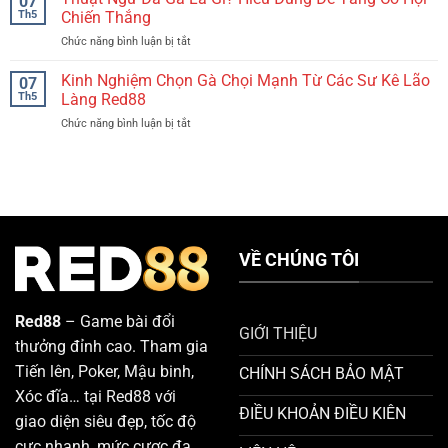
07
Gà
Tính
Th5
Chiến Thắng
Mắn
Trực
Bùng
Chuẩn
Chức năng bình luận bị tắt
ở
Tiếp
Nổ
Xác
Thuật
Đỉnh
Cảm
Ngữ
Kinh Nghiệm Chọn Gà Chọi Mạnh Từ Các Sư Kê Lão
Cao,
07
Xúc
Đá
Kịch
Th5
Làng Red88
Gà
Tính
Chức năng bình luận bị tắt
ở
Là
Tại
Kinh
Gì?
Đấu
Nghiệm
Hiểu
Trường
Chọn
Đúng
Gà
Để
Chọi
Tăng
Mạnh
Cơ
Từ
Hội
VỀ CHÚNG TÔI
Các
Chiến
Sư
Thắng
Kê
Lão
Red88
– Game bài đổi
Làng
GIỚI THIỆU
thưởng đỉnh cao. Tham gia
Red88
Tiến lên, Poker, Mậu binh,
CHÍNH SÁCH BẢO MẬT
Xóc đĩa… tại Red88 với
ĐIỀU KHOẢN ĐIỀU KIÊN
giao diện siêu đẹp, tốc độ
cực nhanh, mức cược đa