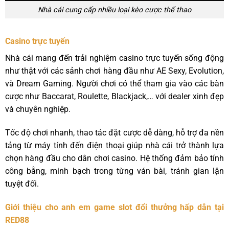
Nhà cái cung cấp nhiều loại kèo cược thể thao
Casino trực tuyến
Nhà cái mang đến trải nghiệm casino trực tuyến sống động
như thật với các sảnh chơi hàng đầu như AE Sexy, Evolution,
và Dream Gaming. Người chơi có thể tham gia vào các bàn
cược như Baccarat, Roulette, Blackjack,… với dealer xinh đẹp
và chuyên nghiệp.
Tốc độ chơi nhanh, thao tác đặt cược dễ dàng, hỗ trợ đa nền
tảng từ máy tính đến điện thoại giúp nhà cái trở thành lựa
chọn hàng đầu cho dân chơi casino. Hệ thống đảm bảo tính
công bằng, minh bạch trong từng ván bài, tránh gian lận
tuyệt đối.
Giới thiệu cho anh em game slot đổi thưởng hấp dẫn tại
RED88