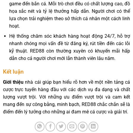
game đến bắn cá. Mỗi trò chơi đều có chất lượng cao, đồ
họa sắc nét và tỷ lệ thưởng hấp dẫn. Người chơi có thể
lựa chọn trải nghiệm theo sở thích cá nhân một cách linh
hoạt.
Hệ thống chăm sóc khách hàng hoạt động 24/7, hỗ trợ
nhanh chóng mọi vấn đề từ đăng ký, rút tiền đến các lỗi
kỹ thuật. RED88 còn thường xuyên có khuyến mãi hấp
dẫn cho cả người chơi mới lẫn thành viên lâu năm.
Kết luận
Giới thiệu
nhà cái giúp bạn hiểu rõ hơn về một nền tảng cá
cược trực tuyến hàng đầu với các dịch vụ đa dạng và chất
lượng vượt trội. Với những ưu điểm vượt trội và cam kết
mang đến sự công bằng, minh bạch, RED88 chắc chắn sẽ là
điểm đến lý tưởng cho những ai đam mê cá cược và giải trí.