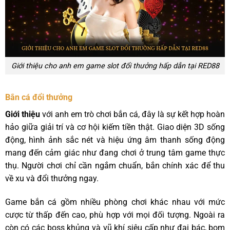
Giới thiệu cho anh em game slot đổi thưởng hấp dẫn tại RED88
Bắn cá đổi thưởng
Giới thiệu
với anh em trò chơi bắn cá, đây là sự kết hợp hoàn
hảo giữa giải trí và cơ hội kiếm tiền thật. Giao diện 3D sống
động, hình ảnh sắc nét và hiệu ứng âm thanh sống động
mang đến cảm giác như đang chơi ở trung tâm game thực
thụ. Người chơi chỉ cần ngắm chuẩn, bắn chính xác để thu
về xu và đổi thưởng ngay.
Game bắn cá gồm nhiều phòng chơi khác nhau với mức
cược từ thấp đến cao, phù hợp với mọi đối tượng. Ngoài ra
còn có các boss khủng và vũ khí siêu cấp như đại bác, bom