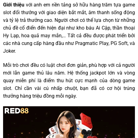
Giới thiệu
với anh em nền tảng sở hữu hàng trăm tựa game
slot đổi thưởng với giao diện bắt mắt, âm thanh sống động
và tỷ lệ trả thưởng cao. Người chơi có thể lựa chọn từ những
chủ đề cổ điển đến hiện đại như kho báu Ai Cập, thần thoại
Hy Lạp, hoa quả may mắn,… Tất cả đều được phát triển bởi
các nhà cung cấp hàng đầu như Pragmatic Play, PG Soft, và
Joker.
Mỗi trò chơi đều có luật chơi đơn giản, phù hợp với cả người
mới lẫn game thủ lâu năm. Hệ thống jackpot lớn và vòng
quay miễn phí là điểm thu hút cực mạnh của dòng game
slot. Chỉ cần vài cú nhấp chuột, bạn đã có cơ hội trúng
thưởng hàng triệu đồng mỗi ngày.