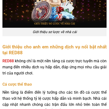
Giới thiệu sơ lược về nhà cái
Giới thiệu cho anh em những dịch vụ nổi bật nhất
tại RED88
RED88
không chỉ là một nền tảng cá cược trực tuyến mà còn
mang đến nhiều dịch vụ hấp dẫn, đáp ứng mọi nhu cầu giải
trí của người chơi.
Cá cược thể thao
Nền tảng là điểm đến lý tưởng cho các tín đồ cá cược thể
thao với hệ thống tỷ lệ cược hấp dẫn và minh bạch. Nhà cái
cập nhật nhanh chóng các trận đấu lớn nhỏ trên toàn thế