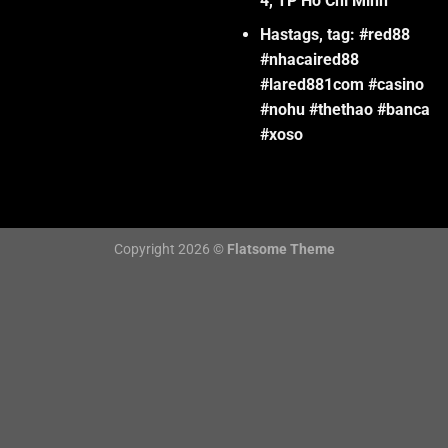
4, TP Hồ Chí Minh
Hastags, tag:
#red88
#nhacaired88
#lared881com #casino
#nohu #thethao #banca
#xoso
Copyright 2026 ©
Flatsome Theme