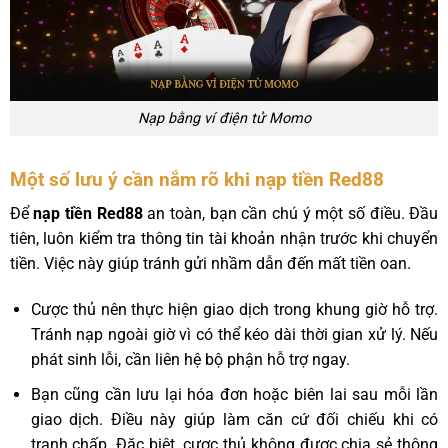
Nạp bằng ví điện tử Momo
Một số lưu ý cần nắm rõ khi nạp tiền Red88
Để
nạp tiền Red88
an toàn, bạn cần chú ý một số điều. Đầu
tiên, luôn kiểm tra thông tin tài khoản nhận trước khi chuyển
tiền. Việc này giúp tránh gửi nhầm dẫn đến mất tiền oan.
Cược thủ nên thực hiện giao dịch trong khung giờ hỗ trợ.
Tránh nạp ngoài giờ vì có thể kéo dài thời gian xử lý. Nếu
phát sinh lỗi, cần liên hệ bộ phận hỗ trợ ngay.
Bạn cũng cần lưu lại hóa đơn hoặc biên lai sau mỗi lần
giao dịch. Điều này giúp làm căn cứ đối chiếu khi có
tranh chấp. Đặc biệt, cược thủ không được chia sẻ thông