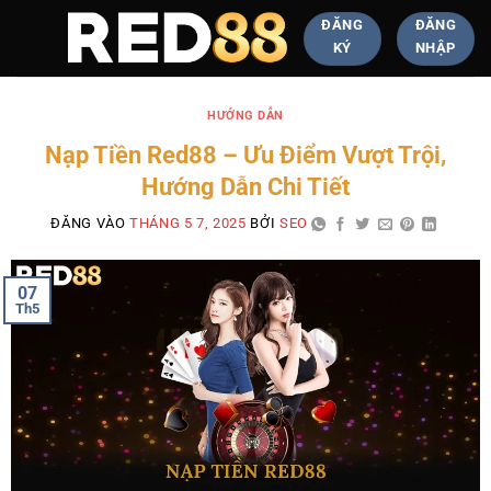
ĐĂNG
ĐĂNG
KÝ
NHẬP
HƯỚNG DẪN
Nạp Tiền Red88 – Ưu Điểm Vượt Trội,
Hướng Dẫn Chi Tiết
ĐĂNG VÀO
THÁNG 5 7, 2025
BỞI
SEO
07
Th5