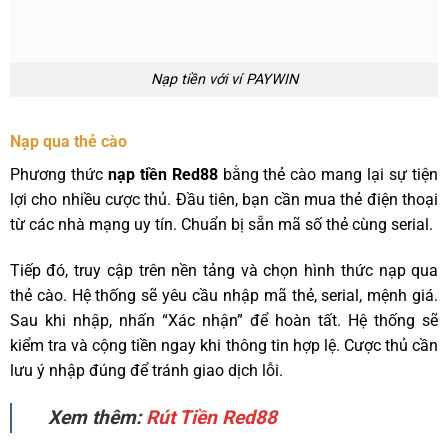
Nạp tiền với ví PAYWIN
Nạp qua thẻ cào
Phương thức
nạp tiền Red88
bằng thẻ cào mang lại sự tiện
lợi cho nhiều cược thủ. Đầu tiên, bạn cần mua thẻ điện thoại
từ các nhà mạng uy tín. Chuẩn bị sẵn mã số thẻ cùng serial.
Tiếp đó, truy cập trên nền tảng và chọn hình thức nạp qua
thẻ cào. Hệ thống sẽ yêu cầu nhập mã thẻ, serial, mệnh giá.
Sau khi nhập, nhấn “Xác nhận” để hoàn tất. Hệ thống sẽ
kiểm tra và cộng tiền ngay khi thông tin hợp lệ. Cược thủ cần
lưu ý nhập đúng để tránh giao dịch lỗi.
Xem thêm:
Rút Tiền Red88