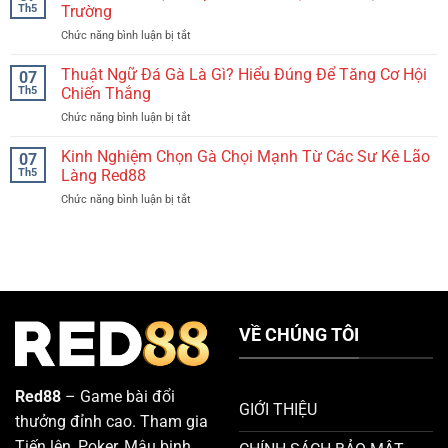
Cựa
Gợi
Th5
Trường
Chỉnh
Sắt-
Ý
Chức năng bình luận bị tắt
ở
Trò
Con
Xem
Chơi
Số
Đá
Thuật Ngữ Đá Gà Là Gì? Hiểu Đúng Để Tăng Cơ Hội
Kịch
07
May
Gà
Tính
Th5
Chiến Thắng
Mắn
Trực
Bùng
Chuẩn
Chức năng bình luận bị tắt
ở
Tiếp
Nổ
Xác
Thuật
Đỉnh
Cảm
Ngữ
Kinh Nghiệm Chọn Gà Chọi Mạnh Từ Các Sư Kê Lão
Cao,
07
Xúc
Đá
Kịch
Th5
Làng Red88
Gà
Tính
Chức năng bình luận bị tắt
ở
Là
Tại
Kinh
Gì?
Đấu
Nghiệm
Hiểu
Trường
Chọn
Đúng
Gà
Để
Chọi
Tăng
Mạnh
Cơ
Từ
Hội
VỀ CHÚNG TÔI
Các
Chiến
Sư
Thắng
Kê
Lão
Red88
– Game bài đổi
Làng
GIỚI THIỆU
thưởng đỉnh cao. Tham gia
Red88
Tiến lên, Poker, Mậu binh,