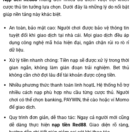
cược thủ tin tưởng lựa chọn. Dưới đây là những lý do nổi bật
giúp nền tảng này khác biệt.
An toàn, bảo mật cao: Người chơi được bảo vệ thông tin
tuyệt đối khi giao dịch tại nhà cái. Mọi giao dịch đều áp
dụng công nghệ mã hóa hiện đại, ngăn chặn rủi ro rò rỉ
dữ liệu.
Xử lý tiền nhanh chóng: Tiền nạp sẽ được xử lý trong thời
gian ngắn, không làm gián đoạn trải nghiệm. Bet thủ
không cần chờ đợi lâu để tài khoản được cộng tiền.
Nhiều phương thức thanh toán linh hoạtL Hệ thống hỗ trợ
nhiều cách nạp phù hợp nhu cầu từng cược thủ. Người
chơi có thể chọn banking, PAYWIN, thẻ cào hoặc ví Momo
để giao dịch.
Quy trình đơn giản, dễ thao tác: Ngay cả người mới cũng
dễ dàng thực hiện
nạp tiền Red88
. Giao diện rõ ràng,