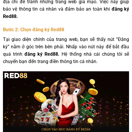
địa chỉ để tránh những trang web giả mạo. Việc này giúp
bảo vệ thông tin cá nhân và đảm bảo an toàn khi
đăng ký
Red88.
Bước 2: Chọn đăng ký Red88
Tại giao diện chính của trang web, bạn sẽ thấy nút “Đăng
ký” nằm ở góc trên bên phải. Nhấp vào nút này để bắt đầu
quá trình
đăng ký Red88.
Hệ thống nhà cái chúng tôi sẽ
chuyển bạn đến trang điền thông tin cá nhân.