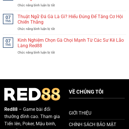
Sắt-
Ý
Chức năng bình luận bị tắt
ở
Trò
Con
Xem
Chơi
Số
Đá
Thuật Ngữ Đá Gà Là Gì? Hiểu Đúng Để Tăng Cơ Hội
Kịch
07
May
Gà
Tính
Th5
Chiến Thắng
Mắn
Trực
Bùng
Chuẩn
Chức năng bình luận bị tắt
ở
Tiếp
Nổ
Xác
Thuật
Đỉnh
Cảm
Ngữ
Kinh Nghiệm Chọn Gà Chọi Mạnh Từ Các Sư Kê Lão
Cao,
07
Xúc
Đá
Kịch
Th5
Làng Red88
Gà
Tính
Chức năng bình luận bị tắt
ở
Là
Tại
Kinh
Gì?
Đấu
Nghiệm
Hiểu
Trường
Chọn
Đúng
Gà
Để
Chọi
Tăng
Mạnh
Cơ
Từ
Hội
VỀ CHÚNG TÔI
Các
Chiến
Sư
Thắng
Kê
Lão
Red88
– Game bài đổi
Làng
GIỚI THIỆU
thưởng đỉnh cao. Tham gia
Red88
Tiến lên, Poker, Mậu binh,
CHÍNH SÁCH BẢO MẬT