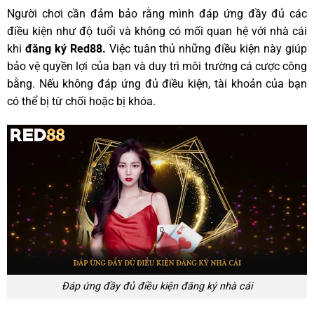
Người chơi cần đảm bảo rằng mình đáp ứng đầy đủ các
điều kiện như độ tuổi và không có mối quan hệ với nhà cái
khi
đăng ký Red88.
Việc tuân thủ những điều kiện này giúp
bảo vệ quyền lợi của bạn và duy trì môi trường cá cược công
bằng. Nếu không đáp ứng đủ điều kiện, tài khoản của bạn
có thể bị từ chối hoặc bị khóa.
Đáp ứng đầy đủ điều kiện đăng ký nhà cái