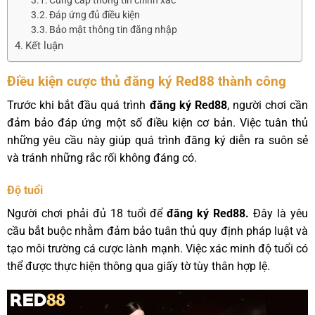
Đáp ứng đủ điều kiện
Bảo mật thông tin đăng nhập
Kết luận
Điều kiện cược thủ đăng ký Red88 thành công
Trước khi bắt đầu quá trình
đăng ký Red88
, người chơi cần
đảm bảo đáp ứng một số điều kiện cơ bản. Việc tuân thủ
những yêu cầu này giúp quá trình đăng ký diễn ra suôn sẻ
và tránh những rắc rối không đáng có.
Độ tuổi
Người chơi phải đủ 18 tuổi để
đăng ký Red88.
Đây là yêu
cầu bắt buộc nhằm đảm bảo tuân thủ quy định pháp luật và
tạo môi trường cá cược lành mạnh. Việc xác minh độ tuổi có
thể được thực hiện thông qua giấy tờ tùy thân hợp lệ.