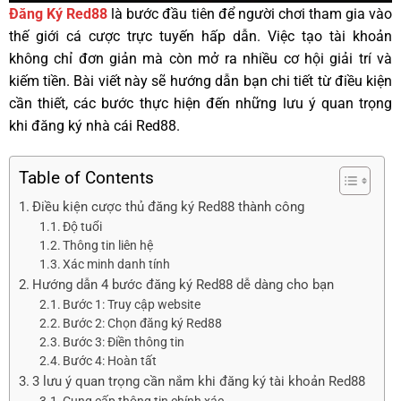
Đăng Ký Red88
là bước đầu tiên để người chơi tham gia vào
thế giới cá cược trực tuyến hấp dẫn. Việc tạo tài khoản
không chỉ đơn giản mà còn mở ra nhiều cơ hội giải trí và
kiếm tiền. Bài viết này sẽ hướng dẫn bạn chi tiết từ điều kiện
cần thiết, các bước thực hiện đến những lưu ý quan trọng
khi đăng ký nhà cái Red88.
Table of Contents
Điều kiện cược thủ đăng ký Red88 thành công
Độ tuổi
Thông tin liên hệ
Xác minh danh tính
Hướng dẫn 4 bước đăng ký Red88 dễ dàng cho bạn
Bước 1: Truy cập website
Bước 2: Chọn đăng ký Red88
Bước 3: Điền thông tin
Bước 4: Hoàn tất
3 lưu ý quan trọng cần nắm khi đăng ký tài khoản Red88
Cung cấp thông tin chính xác