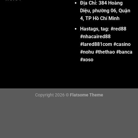
Địa Chỉ:
384 Hoàng
Diệu, phường 06, Quận
4, TP Hồ Chí Minh
Hastags, tag:
#red88
#nhacaired88
#lared881com #casino
#nohu #thethao #banca
#xoso
Copyright 2026 ©
Flatsome Theme