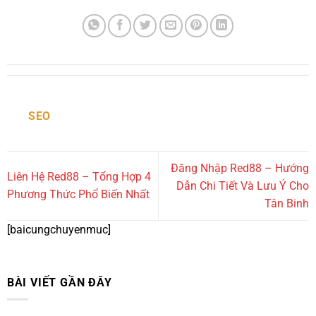
SEO
Đăng Nhập Red88 – Hướng
Liên Hệ Red88 – Tổng Hợp 4
Dẫn Chi Tiết Và Lưu Ý Cho
Phương Thức Phổ Biến Nhất
Tân Binh
[baicungchuyenmuc]
BÀI VIẾT GẦN ĐÂY