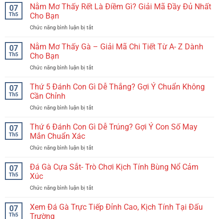
Nằm Mơ Thấy Rết Là Điềm Gì? Giải Mã Đầy Đủ Nhất
07
Th5
Cho Bạn
Chức năng bình luận bị tắt
ở
Nằm
Mơ
Nằm Mơ Thấy Gà – Giải Mã Chi Tiết Từ A- Z Dành
07
Thấy
Th5
Cho Bạn
Rết
Chức năng bình luận bị tắt
ở
Là
Nằm
Điềm
Mơ
Thứ 5 Đánh Con Gì Dễ Thắng? Gợi Ý Chuẩn Không
Gì?
07
Thấy
Giải
Th5
Cần Chỉnh
Gà
Mã
Chức năng bình luận bị tắt
ở
–
Đầy
Thứ
Giải
Đủ
5
Thứ 6 Đánh Con Gì Dễ Trúng? Gợi Ý Con Số May
Mã
07
Nhất
Đánh
Chi
Th5
Mắn Chuẩn Xác
Cho
Con
Tiết
Bạn
Chức năng bình luận bị tắt
ở
Gì
Từ
Thứ
Dễ
A-
6
Đá Gà Cựa Sắt- Trò Chơi Kịch Tính Bùng Nổ Cảm
Thắng?
07
Z
Đánh
Gợi
Th5
Xúc
Dành
Con
Ý
Cho
Chức năng bình luận bị tắt
ở
Gì
Chuẩn
Bạn
Đá
Dễ
Không
Gà
Xem Đá Gà Trực Tiếp Đỉnh Cao, Kịch Tính Tại Đấu
Trúng?
07
Cần
Cựa
Gợi
Th5
Trường
Chỉnh