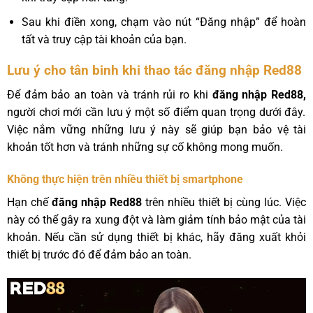
Sau khi điền xong, chạm vào nút “Đăng nhập” để hoàn
tất và truy cập tài khoản của bạn.
Lưu ý cho tân binh khi thao tác đăng nhập Red88
Để đảm bảo an toàn và tránh rủi ro khi
đăng nhập Red88,
người chơi mới cần lưu ý một số điểm quan trọng dưới đây.
Việc nắm vững những lưu ý này sẽ giúp bạn bảo vệ tài
khoản tốt hơn và tránh những sự cố không mong muốn.
Không thực hiện trên nhiều thiết bị smartphone
Hạn chế
đăng nhập Red88
trên nhiều thiết bị cùng lúc. Việc
này có thể gây ra xung đột và làm giảm tính bảo mật của tài
khoản. Nếu cần sử dụng thiết bị khác, hãy đăng xuất khỏi
thiết bị trước đó để đảm bảo an toàn.