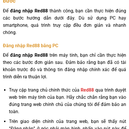
bước
Để
đăng nhập Red88
thành công, bạn cần thực hiện đúng
các bước hướng dẫn dưới đây. Dù sử dụng PC hay
smartphone, quá trình truy cập đều đơn giản và nhanh
chóng.
Đăng nhập Red88 bằng PC
Để
đăng nhập Red88
trên máy tính, bạn chỉ cần thực hiện
theo các bước đơn giản sau. Đảm bảo rằng bạn đã có tài
khoản trước đó và thông tin đăng nhập chính xác để quá
trình diễn ra thuận lợi.
Truy cập trang chủ chính thức của
Red88
qua trình duyệt
web trên máy tính của bạn. Hãy chắc chắn rằng bạn vào
đúng trang web chính chủ của chúng tôi để đảm bảo an
toàn.
Trên giao diện chính của trang web, bạn sẽ thấy nút
“Đăng nhập” ở góc phải màn hình, nhấp vào nút này để