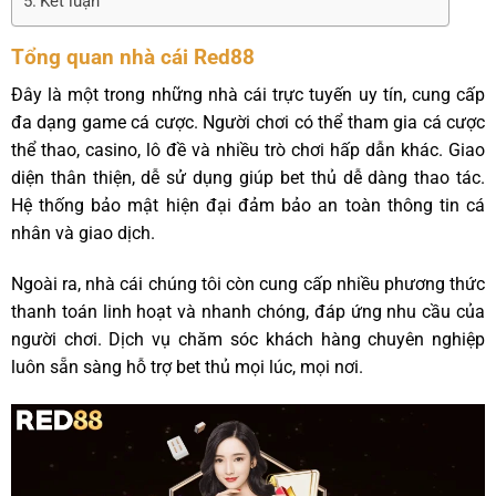
Kết luận
Tổng quan nhà cái Red88
Đây là một trong những nhà cái trực tuyến uy tín, cung cấp
đa dạng game cá cược. Người chơi có thể tham gia cá cược
thể thao, casino, lô đề và nhiều trò chơi hấp dẫn khác. Giao
diện thân thiện, dễ sử dụng giúp bet thủ dễ dàng thao tác.
Hệ thống bảo mật hiện đại đảm bảo an toàn thông tin cá
nhân và giao dịch.
Ngoài ra, nhà cái chúng tôi còn cung cấp nhiều phương thức
thanh toán linh hoạt và nhanh chóng, đáp ứng nhu cầu của
người chơi. Dịch vụ chăm sóc khách hàng chuyên nghiệp
luôn sẵn sàng hỗ trợ bet thủ mọi lúc, mọi nơi.