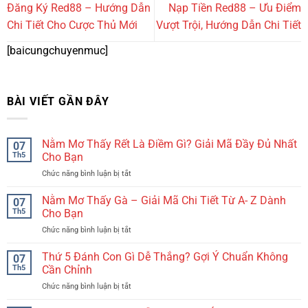
Đăng Ký Red88 – Hướng Dẫn
Nạp Tiền Red88 – Ưu Điểm
Chi Tiết Cho Cược Thủ Mới
Vượt Trội, Hướng Dẫn Chi Tiết
[baicungchuyenmuc]
BÀI VIẾT GẦN ĐÂY
Nằm Mơ Thấy Rết Là Điềm Gì? Giải Mã Đầy Đủ Nhất
07
Th5
Cho Bạn
Chức năng bình luận bị tắt
ở
Nằm
Mơ
Nằm Mơ Thấy Gà – Giải Mã Chi Tiết Từ A- Z Dành
07
Thấy
Th5
Cho Bạn
Rết
Chức năng bình luận bị tắt
ở
Là
Nằm
Điềm
Mơ
Thứ 5 Đánh Con Gì Dễ Thắng? Gợi Ý Chuẩn Không
Gì?
07
Thấy
Giải
Th5
Cần Chỉnh
Gà
Mã
Chức năng bình luận bị tắt
ở
–
Đầy
Thứ
Giải
Đủ