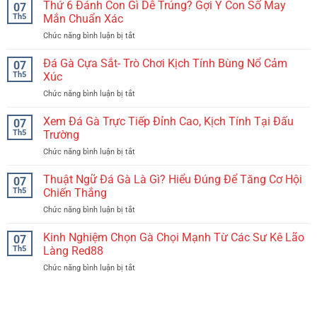
5
Thứ 6 Đánh Con Gì Dễ Trúng? Gợi Ý Con Số May
Mã
07
Nhất
Đánh
Chi
Th5
Mắn Chuẩn Xác
Cho
Con
Tiết
Bạn
Chức năng bình luận bị tắt
ở
Gì
Từ
Thứ
Dễ
A-
6
Đá Gà Cựa Sắt- Trò Chơi Kịch Tính Bùng Nổ Cảm
Thắng?
07
Z
Đánh
Gợi
Th5
Xúc
Dành
Con
Ý
Cho
Chức năng bình luận bị tắt
ở
Gì
Chuẩn
Bạn
Đá
Dễ
Không
Gà
Xem Đá Gà Trực Tiếp Đỉnh Cao, Kịch Tính Tại Đấu
Trúng?
07
Cần
Cựa
Gợi
Th5
Trường
Chỉnh
Sắt-
Ý
Chức năng bình luận bị tắt
ở
Trò
Con
Xem
Chơi
Số
Đá
Thuật Ngữ Đá Gà Là Gì? Hiểu Đúng Để Tăng Cơ Hội
Kịch
07
May
Gà
Tính
Th5
Chiến Thắng
Mắn
Trực
Bùng
Chuẩn
Chức năng bình luận bị tắt
ở
Tiếp
Nổ
Xác
Thuật
Đỉnh
Cảm
Ngữ
Kinh Nghiệm Chọn Gà Chọi Mạnh Từ Các Sư Kê Lão
Cao,
07
Xúc
Đá
Kịch
Th5
Làng Red88
Gà
Tính
Chức năng bình luận bị tắt
ở
Là
Tại
Kinh
Gì?
Đấu
Nghiệm
Hiểu
Trường
Chọn
Đúng
Gà