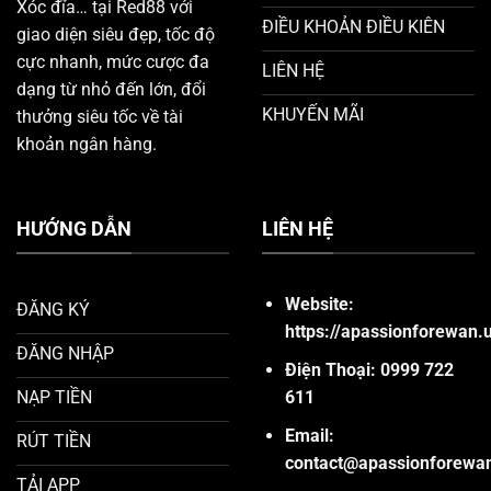
Xóc đĩa… tại Red88 với
ĐIỀU KHOẢN ĐIỀU KIÊN
giao diện siêu đẹp, tốc độ
cực nhanh, mức cược đa
LIÊN HỆ
dạng từ nhỏ đến lớn, đổi
KHUYẾN MÃI
thưởng siêu tốc về tài
khoản ngân hàng.
HƯỚNG DẪN
LIÊN HỆ
Website:
ĐĂNG KÝ
https://apassionforewan.
ĐĂNG NHẬP
Điện Thoại: 0999 722
611
NẠP TIỀN
Email:
RÚT TIỀN
contact@apassionforewa
TẢI APP