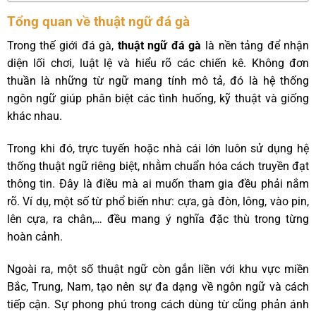
Tổng quan về thuật ngữ đá gà
Trong thế giới đá gà,
thuật ngữ đá gà
là nền tảng để nhận
diện lối chơi, luật lệ và hiểu rõ các chiến kê. Không đơn
thuần là những từ ngữ mang tính mô tả, đó là hệ thống
ngôn ngữ giúp phân biệt các tình huống, kỹ thuật và giống
khác nhau.
Trong khi đó, trực tuyến hoặc nhà cái lớn luôn sử dụng hệ
thống thuật ngữ riêng biệt, nhằm chuẩn hóa cách truyền đạt
thông tin. Đây là điều mà ai muốn tham gia đều phải nắm
rõ. Ví dụ, một số từ phổ biến như: cựa, gà đòn, lông, vào pin,
lên cựa, ra chân,… đều mang ý nghĩa đặc thù trong từng
hoàn cảnh.
Ngoài ra, một số thuật ngữ còn gắn liền với khu vực miền
Bắc, Trung, Nam, tạo nên sự đa dạng về ngôn ngữ và cách
tiếp cận. Sự phong phú trong cách dùng từ cũng phản ánh