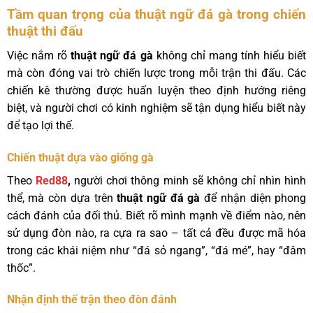
Tầm quan trọng của thuật ngữ đá gà trong chiến
thuật thi đấu
Việc nắm rõ
thuật ngữ đá gà
không chỉ mang tính hiểu biết
mà còn đóng vai trò chiến lược trong mỗi trận thi đấu. Các
chiến kê thường được huấn luyện theo định hướng riêng
biệt, và người chơi có kinh nghiệm sẽ tận dụng hiểu biết này
để tạo lợi thế.
Chiến thuật dựa vào giống gà
Theo
Red88
,
người chơi thông minh sẽ không chỉ nhìn hình
thể, mà còn dựa trên
thuật ngữ đá gà
để nhận diện phong
cách đánh của đối thủ. Biết rõ mình mạnh về điểm nào, nên
sử dụng đòn nào, ra cựa ra sao – tất cả đều được mã hóa
trong các khái niệm như “đá sỏ ngang”, “đá mé”, hay “đâm
thốc”.
Nhận định thế trận theo đòn đánh