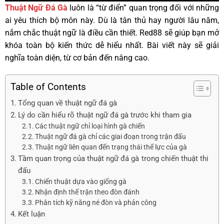
Thuật Ngữ Đá Gà
luôn là “từ điển” quan trọng đối với những
ai yêu thích bộ môn này. Dù là tân thủ hay người lâu năm,
nắm chắc thuật ngữ là điều cần thiết. Red88 sẽ giúp bạn mở
khóa toàn bộ kiến thức dễ hiểu nhất. Bài viết này sẽ giải
nghĩa toàn diện, từ cơ bản đến nâng cao.
Table of Contents
Tổng quan về thuật ngữ đá gà
Lý do cần hiểu rõ thuật ngữ đá gà trước khi tham gia
Các thuật ngữ chỉ loại hình gà chiến
Thuật ngữ đá gà chỉ các giai đoạn trong trận đấu
Thuật ngữ liên quan đến trạng thái thể lực của gà
Tầm quan trọng của thuật ngữ đá gà trong chiến thuật thi
đấu
Chiến thuật dựa vào giống gà
Nhận định thế trận theo đòn đánh
Phân tích kỹ năng né đòn và phản công
Kết luận