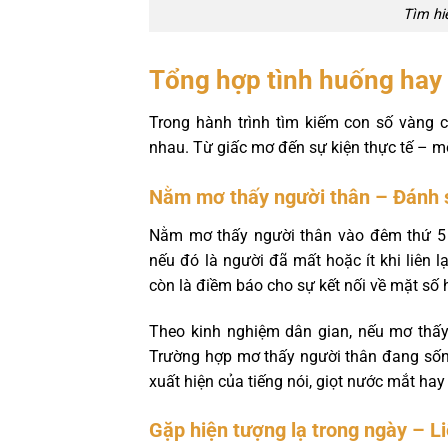
Tìm hi
Tổng hợp tình huống hay 
Trong hành trình tìm kiếm con số vàng 
nhau. Từ giấc mơ đến sự kiện thực tế – m
Nằm mơ thấy người thân – Đánh s
Nằm mơ thấy người thân vào đêm thứ 5 
nếu đó là người đã mất hoặc ít khi liên 
còn là điềm báo cho sự kết nối về mặt số 
Theo kinh nghiệm dân gian, nếu mơ thấy
Trường hợp mơ thấy người thân đang sống
xuất hiện của tiếng nói, giọt nước mắt hay
Gặp hiện tượng lạ trong ngày – L