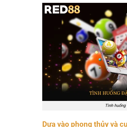
Tình huống 
Dựa vào phong thủy và c