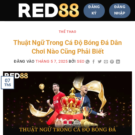
ĐĂNG
ĐĂNG
KÝ
NHẬP
THỂ THAO
Thuật Ngữ Trong Cá Độ Bóng Đá Dân
Chơi Nào Cũng Phải Biết
ĐĂNG VÀO
THÁNG 5 7, 2025
BỞI
SEO
07
Th5