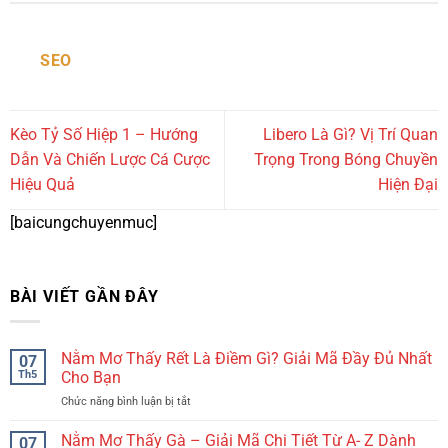
SEO
Kèo Tỷ Số Hiệp 1 – Hướng
Libero Là Gì? Vị Trí Quan
Dẫn Và Chiến Lược Cá Cược
Trọng Trong Bóng Chuyền
Hiệu Quả
Hiện Đại
[baicungchuyenmuc]
BÀI VIẾT GẦN ĐÂY
Nằm Mơ Thấy Rết Là Điềm Gì? Giải Mã Đầy Đủ Nhất
07
Th5
Cho Bạn
Chức năng bình luận bị tắt
ở
Nằm
Mơ
Nằm Mơ Thấy Gà – Giải Mã Chi Tiết Từ A- Z Dành
07