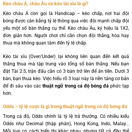
Kèo châu Á, châu Âu và kèo tài xỉu là gì?
Kèo châu Á còn gọi là Handicap – kèo chấp, nơi hai đội
bóng được cân bằng tỷ lệ thông qua việc đội mạnh chấp đội
yếu một số bàn thắng cụ thể. Kèo châu Âu, ký hiệu là 1X2,
đơn giản hơn. Người chơi chỉ cần chọn đội thắng, hòa hay
thua mà không quan tâm đến tỷ lệ chấp.
Kèo tài xỉu (Over/Under) lại không liên quan đến kết quả
thắng thua mà tập trung vào tổng số bàn thắng. Nếu bạn
đặt Tài 2.5, trận đấu cần có 3 bàn trở lên để ăn tiền. Dưới 3
bàn, bạn thua kèo. Việc hiểu rõ 3 loại này là nền tảng cơ bản
để đi sâu vào các
thuật ngữ trong cá độ bóng đá
phức tạp
hơn.
Odds – tỷ lệ cược là gì trong thuật ngữ trong cá độ bóng đá
Trong cá độ, Odds chính là tỷ lệ trả thưởng. Có nhiều kiểu
Odds như Decimal (thập phân), Hong Kong, Indo, Malay…
Mỗi loại có cách hiển thị khác nhau, nhưng tất cả đều thể