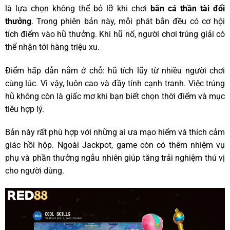
là lựa chọn không thể bỏ lỡ khi chơi
bắn cá thần tài đổi
thưởng
. Trong phiên bản này, mỗi phát bắn đều có cơ hội
tích điểm vào hũ thưởng. Khi hũ nổ, người chơi trúng giải có
thể nhận tới hàng triệu xu.
Điểm hấp dẫn nằm ở chỗ: hũ tích lũy từ nhiều người chơi
cùng lúc. Vì vậy, luôn cao và đầy tính cạnh tranh. Việc trúng
hũ không còn là giấc mơ khi bạn biết chọn thời điểm và mục
tiêu hợp lý.
Bản này rất phù hợp với những ai ưa mạo hiểm và thích cảm
giác hồi hộp. Ngoài Jackpot, game còn có thêm nhiệm vụ
phụ và phần thưởng ngẫu nhiên giúp tăng trải nghiệm thú vị
cho người dùng.