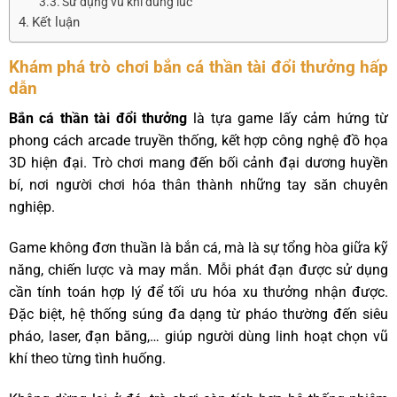
Sử dụng vũ khí đúng lúc
Kết luận
Khám phá trò chơi bắn cá thần tài đổi thưởng hấp
dẫn
Bắn cá thần tài đổi thưởng
là tựa game lấy cảm hứng từ
phong cách arcade truyền thống, kết hợp công nghệ đồ họa
3D hiện đại. Trò chơi mang đến bối cảnh đại dương huyền
bí, nơi người chơi hóa thân thành những tay săn chuyên
nghiệp.
Game không đơn thuần là bắn cá, mà là sự tổng hòa giữa kỹ
năng, chiến lược và may mắn. Mỗi phát đạn được sử dụng
cần tính toán hợp lý để tối ưu hóa xu thưởng nhận được.
Đặc biệt, hệ thống súng đa dạng từ pháo thường đến siêu
pháo, laser, đạn băng,… giúp người dùng linh hoạt chọn vũ
khí theo từng tình huống.