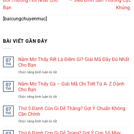
Đổi Thưởng Hot Nhất Cho
– Siêu Đỉnh Săn Thưởng Cực
Bạn
Khủng
[baicungchuyenmuc]
BÀI VIẾT GẦN ĐÂY
Nằm Mơ Thấy Rết Là Điềm Gì? Giải Mã Đầy Đủ Nhất
07
Th5
Cho Bạn
Chức năng bình luận bị tắt
ở
Nằm
Mơ
Nằm Mơ Thấy Gà – Giải Mã Chi Tiết Từ A- Z Dành
07
Thấy
Th5
Cho Bạn
Rết
Chức năng bình luận bị tắt
ở
Là
Nằm
Điềm
Mơ
Thứ 5 Đánh Con Gì Dễ Thắng? Gợi Ý Chuẩn Không
Gì?
07
Thấy
Giải
Th5
Cần Chỉnh
Gà
Mã
Chức năng bình luận bị tắt
ở
–
Đầy
Thứ
Giải
Đủ
5
Thứ 6 Đánh Con Gì Dễ Trúng? Gợi Ý Con Số May
Mã
07
Nhất