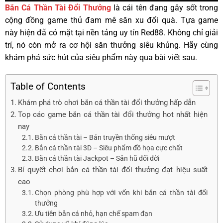
Bắn Cá Thần Tài Đổi Thưởng
là cái tên đang gây sốt trong
cộng đồng game thủ đam mê săn xu đổi quà. Tựa game
này hiện đã có mặt tại nền tảng uy tín Red88. Không chỉ giải
trí, nó còn mở ra cơ hội săn thưởng siêu khủng. Hãy cùng
khám phá sức hút của siêu phẩm này qua bài viết sau.
Table of Contents
Khám phá trò chơi bắn cá thần tài đổi thưởng hấp dẫn
Top các game bắn cá thần tài đổi thưởng hot nhất hiện
nay
Bắn cá thần tài – Bản truyền thống siêu mượt
Bắn cá thần tài 3D – Siêu phẩm đồ họa cực chất
Bắn cá thần tài Jackpot – Săn hũ đổi đời
Bí quyết chơi bắn cá thần tài đổi thưởng đạt hiệu suất
cao
Chọn phòng phù hợp với vốn khi bắn cá thần tài đổi
thưởng
Ưu tiên bắn cá nhỏ, hạn chế spam đạn