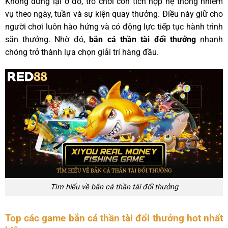
Không dừng lại ở đó, trò chơi còn tích hợp hệ thống nhiệm
vụ theo ngày, tuần và sự kiện quay thưởng. Điều này giữ cho
người chơi luôn hào hứng và có động lực tiếp tục hành trình
săn thưởng. Nhờ đó,
bắn cá thần tài đổi thưởng
nhanh
chóng trở thành lựa chọn giải trí hàng đầu.
Tìm hiểu về bắn cá thần tài đổi thưởng
Top các game bắn cá thần tài đổi thưởng hot nhất