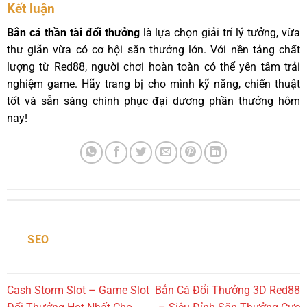
Kết luận
Bắn cá thần tài đổi thưởng
là lựa chọn giải trí lý tưởng, vừa
thư giãn vừa có cơ hội săn thưởng lớn. Với nền tảng chất
lượng từ Red88, người chơi hoàn toàn có thể yên tâm trải
nghiệm game. Hãy trang bị cho mình kỹ năng, chiến thuật
tốt và sẵn sàng chinh phục đại dương phần thưởng hôm
nay!
SEO
Cash Storm Slot – Game Slot
Bắn Cá Đổi Thưởng 3D Red88